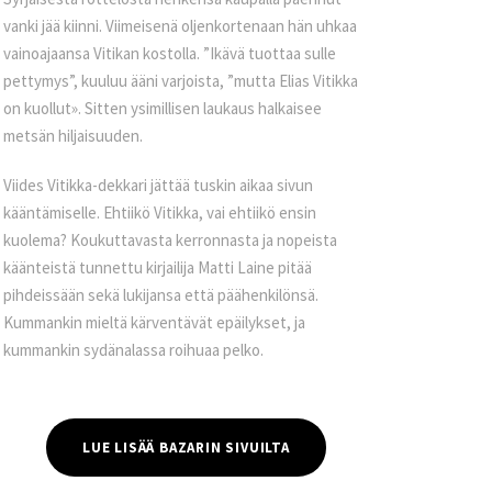
vanki jää kiinni. Viimeisenä oljenkortenaan hän uhkaa
vainoajaansa Vitikan kostolla. ”Ikävä tuottaa sulle
pettymys”, kuuluu ääni varjoista, ”mutta Elias Vitikka
on kuollut». Sitten ysimillisen laukaus halkaisee
metsän hiljaisuuden.
Viides Vitikka-dekkari jättää tuskin aikaa sivun
kääntämiselle. Ehtiikö Vitikka, vai ehtiikö ensin
kuolema? Koukuttavasta kerronnasta ja nopeista
käänteistä tunnettu kirjailija Matti Laine pitää
pihdeissään sekä lukijansa että päähenkilönsä.
Kummankin mieltä kärventävät epäilykset, ja
kummankin sydänalassa roihuaa pelko.
LUE LISÄÄ BAZARIN SIVUILTA