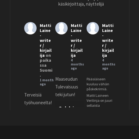
käsikirjoittaja, näyttelijä
Matti
Matti
Matti
Laine
Laine
Laine
-
-
-
write
write
write
r /
r /
r /
kirjail
kirjail
kirjail
ija
on
ija
ija
paika
4
4
months
months
ssa
ago
ago
Suomi
.
Maaseudun
Pääsiäiseen
1 month
kuuluu vähän
ago
Tulevaisuus
påskekrimiä.
teki jutun!
Terveisiä
Matti Laineen
Verilinja on juuri
työhuoneelta!
sellaista
Oululaine
koukuttavaa
n
jännitystä, että
sivut kääntyvät
Instagram:
perheeni
melkein
sä
@mattilaineof
itsestään.
kirjoittaa
Kirjoitin nyt
ficial