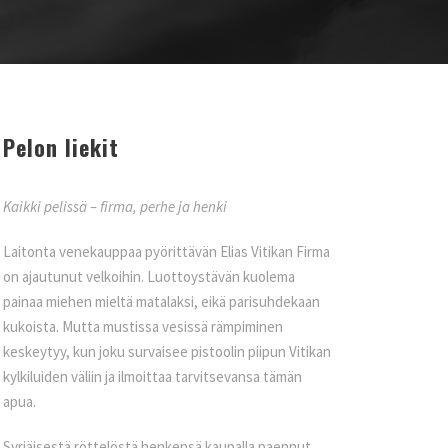
Pelon liekit
Kaikki pelissä – firma, perhe ja henki
Laitonta venekauppaa pyörittävän Elias Vitikan Firma
on ajautunut velkoihin. Luottoystävän kuolema
painaa miehen mieltä matalaksi, eikä parisuhdekaan
kukoista. Mutta mustissa vesissä rämpiminen
keskeytyy, kun joku survaisee pistoolin piipun Vitikan
kylkiluiden väliin ja ilmoittaa tarvitsevansa tämän
apua.
Syrjäisestä röttelöstä henkensä kaupalla paennut