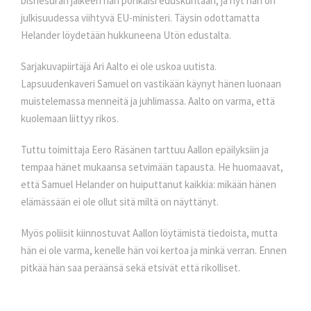
bisnesuran jälkeen hän ponkaisi eduskuntaan, ja nyt hän on
julkisuudessa viihtyvä EU-ministeri. Täysin odottamatta
Helander löydetään hukkuneena Utön edustalta.
Sarjakuvapiirtäjä Ari Aalto ei ole uskoa uutista.
Lapsuudenkaveri Samuel on vastikään käynyt hänen luonaan
muistelemassa menneitä ja juhlimassa. Aalto on varma, että
kuolemaan liittyy rikos.
Tuttu toimittaja Eero Räsänen tarttuu Aallon epäilyksiin ja
tempaa hänet mukaansa setvimään tapausta. He huomaavat,
että Samuel Helander on huiputtanut kaikkia: mikään hänen
elämässään ei ole ollut sitä miltä on näyttänyt.
Myös poliisit kiinnostuvat Aallon löytämistä tiedoista, mutta
hän ei ole varma, kenelle hän voi kertoa ja minkä verran. Ennen
pitkää hän saa peräänsä sekä etsivät että rikolliset.