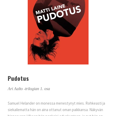
Pudotus
Ari Aalto -trilogian 1. osa
Samuel Helander on monessa menestynyt mies. Rohkeasti ja
siekailematta hän on aina ottanut oman paikkansa. Näkyvän