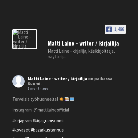
1,488
Matti Laine - writer / kirjailija
Matti Laine - kirjailija, käsikirjoittaja,
näyttelijä
Matti Laine - writer / kirjailija
on paikassa
Suomi.
1 month ago
Terveisiä työhuoneelta!
Instagram: @mattilaineofficial
#kirjagram
#kirjagramsuomi
#kovaset
#bazarkustannus