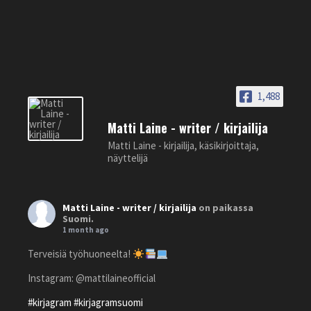
1,488
Matti Laine - writer / kirjailija
Matti Laine - kirjailija, käsikirjoittaja,
näyttelijä
Matti Laine - writer / kirjailija
on paikassa
Suomi.
1 month ago
Terveisiä työhuoneelta!
Instagram: @mattilaineofficial
#kirjagram
#kirjagramsuomi