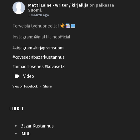
Matti Laine - writer / kirjailija
on paikassa
Suomi.
1 month ago
Terveisiä työhuoneelta!
Instagram: @mattilaineofficial
#kirjagram
#kirjagramsuomi
#kovaset
#bazarkustannus
#armadilloseries
#kovaset3
Video
View on Facebook
·
Share
Matti Laine - writer / kirjailija
LINKIT
4 months ago
Maaseudun Tulevaisuus teki jutun!
Bazar Kustannus
IMDb
Oululainen perheenisä kirjoittaa Suomen